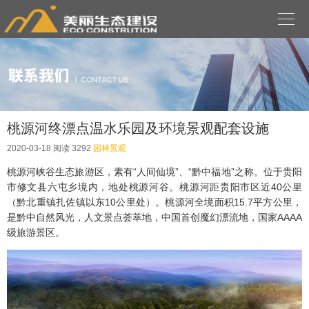

桃源河终漂点温水乐园及环境景观配套设施
2020-03-18
阅读 3292
园林景观
桃源河峡谷生态旅游区，素有“人间仙境”、“黔中福地”之称。位于贵阳
市修文县六屯乡境内，地处桃源河谷。桃源河距贵阳市区近40公里
（黔北重镇扎佐镇以东10公里处）。桃源河全境面积15.7平方公里，
是黔中自然风光，人文景点荟萃地，中国首创魔幻漂流地，国家AAAA
级旅游景区。