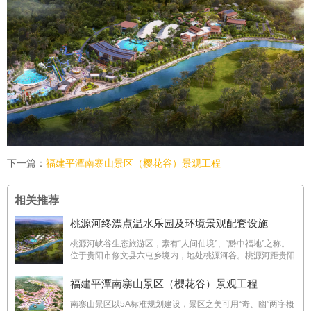
下一篇：
福建平潭南寨山景区（樱花谷）景观工程
相关推荐
桃源河终漂点温水乐园及环境景观配套设施
桃源河峡谷生态旅游区，素有“人间仙境”、“黔中福地”之称。
位于贵阳市修文县六屯乡境内，地处桃源河谷。桃源河距贵阳
市区近40公里（黔北重镇扎佐镇以东10公里处）。桃源河全
境面积15.7平方公里，是黔中自然风光，人文景点荟萃地，中
福建平潭南寨山景区（樱花谷）景观工程
国首创魔幻漂流地，国家AAAA级旅游景区 ...
南寨山景区以5A标准规划建设，景区之美可用“奇、幽”两字概