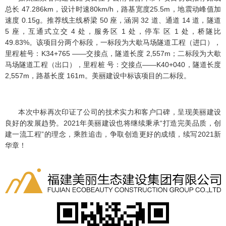
总长 47.286km，设计时速80km/h，路基宽度25.5m，地震动峰值加
速度 0.15g。推荐线主线桥梁 50 座，涵洞 32 道、通道 14 道，隧道
5 座，互通式立交 4 处，服务区 1 处，停车 区 1 处，桥隧比
49.83%。该项目分两个标段，一标段为大歇马场隧道工程（进口），
里程桩号：K34+765 ——交接点，隧道长度 2,557m；二标段为大歇
马场隧道工程（出口），里程桩 号：交接点——K40+040，隧道长度
2,557m，路基长度 161m。美丽建设中标该项目的二标段。
本次中标再次印证了公司的技术实力和客户口碑，呈现美丽建设
良好的发展趋势。2021年美丽建设也将继续秉承“打造完美品质，创
建一流工程”的理念，乘胜追击，争取创造更好的成绩，续写2021新
华章！