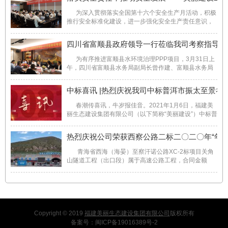
工现场 富顺县水环境综合治理工程PPP项目属于市 ...
为深入贯彻落实全国第十六个安全生产月活动，积极
推行安全标准化建设，进一步强化安全生产责任意识，
夯实公司安全基础管理，为公司创造和提供稳定良好的
安全生产环境。5月26日，美丽建设组织开展以“落实安
四川省富顺县政府领导一行莅临我司考察指导工
全责任，推动安全发展”为主题的2021年安全生 ...
为有序推进富顺县水环境治理PPP项目，3月31日上
午，四川省富顺县水务局副局长曾作建、富顺县水务局
党总支副书记王旭、富顺县水务局工会主席舒其焱、富
顺县司法局易晓波、富顺县审计局侯静涛、富顺县财政
中标喜讯 |热烈庆祝我司中标普洱市振太至景谷高
局胡明月一行莅临美丽生态建设考察。董事长林松、 ...
春潮传喜讯，牛岁报佳音。2021年1月6日，福建美
丽生态建设集团有限公司（以下简称“美丽建设”）中标普
洱市振太至景谷高速公路 PPP 项目——大歇马场隧道工
程二标段，成功斩获2021新年第一标！中标金额约为
热烈庆祝公司荣获西察公路二标二〇二〇年“年度
2.55亿元！无疑为2021牛年开了一个好头。 ...
青海省西海（海晏）至察汗诺公路XC-2标项目关角
山隧道工程（出口段）属于高速公路工程，合同金额
15845.9858万元，合同工期为690日历天；关角山隧道
为高原长隧道，福建美丽生态建设集团有限公司（以下
简称“美丽生态建设”）负责关角山隧道出口段 ...
Copyright © 2019
福建美丽生态建设集团有限公司
版权所有
备案号：
闽ICP备19016389号-2