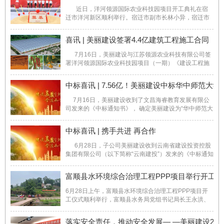
近日，洋河领源国际农业科技园项目开工典礼在宿
迁市洋河新区顺利举行。宿迁市副市长林小异，宿迁市
农业农村局局长王占武，洋河新区党工委书记顾宇，洋
河新区党工委副书记、管理办公室主任姜海青，领光源
喜讯 | 美丽建设签署4.4亿建筑工程施工合同
（上海）农业科技发展有限公司董事长李臻峻 ...
7月16日，美丽建设与江苏领源农业科技有限公司签
署洋河领源国际农业科技园项目（一期）《建设工程施
工合同》，合同金额约为4.4亿元。 该项目位于江苏
省宿迁市，项目总面积约600亩，总投资约15亿元，一
中标喜讯 | 7.56亿！美丽建设中标华中师范
期总投资约5亿元。主要包 ...
7月16日，美丽建设收到了文昌海睿教育发展有限公
司发来的《中标通知书》， 确定美丽建设为“华中师范大
学（海南）附属高级中学项目”的中标单位，中标金额约
为7.56亿元。 华中师范大学（海南）附属高级中学项
中标喜讯 | 携手共进 再合作
目位于海南省文昌市，项 ...
6月28日，子公司美丽建设收到云南省建设投资控股
集团有限公司（以下简称“云南建投”）发来的《中标通知
书》，确定美丽建设为“云南省瑞丽至孟连高速公路
K116+560~K196+745 段土建第八工区工程专业分包”的
富顺县水环境综合治理工程PPP项目举行开工仪
中标单位，中标金额约为2.9亿元，建设期4年。& ...
6月28日上午，富顺县水环境综合治理工程PPP项目开
工仪式顺利举行，富顺县水务局党组书记局长王永洪、
富顺县富洲水务集团有限公司党组书记总经理龚从江及
项目联合体成员的相关代表人员出席开工仪式。项目开
落实安全责任，推动安全发展— —美丽建设20