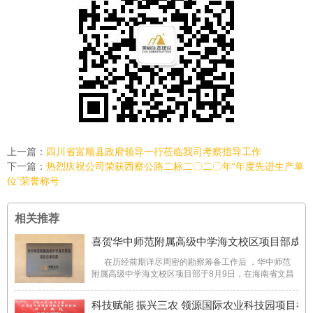
上一篇：
四川省富顺县政府领导一行莅临我司考察指导工作
下一篇：
热烈庆祝公司荣获西察公路二标二〇二〇年“年度先进生产单
位”荣誉称号
相关推荐
喜贺华中师范附属高级中学海文校区项目部成立
在历经前期详尽周密的勘察筹备工作后 ，华中师范
附属高级中学海文校区项目部于8月9日，在海南省文昌
市正式挂牌成立。华中师范附属高级中学海文校区项目
部挂牌成立 华中师范大学（海南）附属高级中学海
科技赋能 振兴三农 领源国际农业科技园项目举
文校区项目位于海 ...