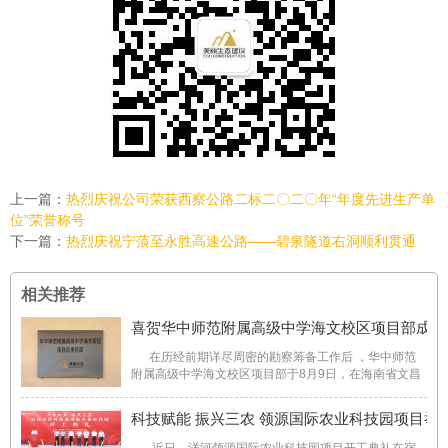
上一篇：
热烈庆祝公司荣获西察公路二标二〇二〇年“年度先进生产单
位”荣誉称号
下一篇：
热烈庆祝宁蒗至永胜高速公路——碧泉隧道右洞顺利贯通
相关推荐
喜贺华中师范附属高级中学海文校区项目部成立
在历经前期详尽周密的勘察筹备工作后 ，华中师范
附属高级中学海文校区项目部于8月9日，在海南省文昌
市正式挂牌成立。华中师范附属高级中学海文校区项目
部挂牌成立 华中师范大学（海南）附属高级中学海
科技赋能 振兴三农 领源国际农业科技园项目举
文校区项目位于海 ...