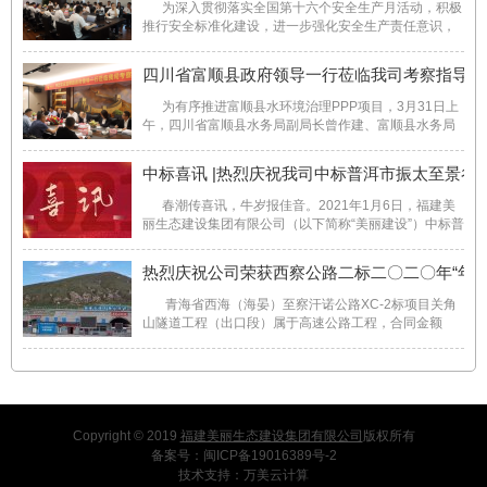
为深入贯彻落实全国第十六个安全生产月活动，积极
推行安全标准化建设，进一步强化安全生产责任意识，
夯实公司安全基础管理，为公司创造和提供稳定良好的
安全生产环境。5月26日，美丽建设组织开展以“落实安
四川省富顺县政府领导一行莅临我司考察指导工
全责任，推动安全发展”为主题的2021年安全生 ...
为有序推进富顺县水环境治理PPP项目，3月31日上
午，四川省富顺县水务局副局长曾作建、富顺县水务局
党总支副书记王旭、富顺县水务局工会主席舒其焱、富
顺县司法局易晓波、富顺县审计局侯静涛、富顺县财政
中标喜讯 |热烈庆祝我司中标普洱市振太至景谷高
局胡明月一行莅临美丽生态建设考察。董事长林松、 ...
春潮传喜讯，牛岁报佳音。2021年1月6日，福建美
丽生态建设集团有限公司（以下简称“美丽建设”）中标普
洱市振太至景谷高速公路 PPP 项目——大歇马场隧道工
程二标段，成功斩获2021新年第一标！中标金额约为
热烈庆祝公司荣获西察公路二标二〇二〇年“年度
2.55亿元！无疑为2021牛年开了一个好头。 ...
青海省西海（海晏）至察汗诺公路XC-2标项目关角
山隧道工程（出口段）属于高速公路工程，合同金额
15845.9858万元，合同工期为690日历天；关角山隧道
为高原长隧道，福建美丽生态建设集团有限公司（以下
简称“美丽生态建设”）负责关角山隧道出口段 ...
Copyright © 2019
福建美丽生态建设集团有限公司
版权所有
备案号：
闽ICP备19016389号-2
技术支持：
万美云计算