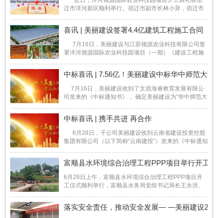
近日，洋河领源国际农业科技园项目开工典礼在宿
迁市洋河新区顺利举行。宿迁市副市长林小异，宿迁市
农业农村局局长王占武，洋河新区党工委书记顾宇，洋
河新区党工委副书记、管理办公室主任姜海青，领光源
喜讯 | 美丽建设签署4.4亿建筑工程施工合同
（上海）农业科技发展有限公司董事长李臻峻 ...
7月16日，美丽建设与江苏领源农业科技有限公司签
署洋河领源国际农业科技园项目（一期）《建设工程施
工合同》，合同金额约为4.4亿元。 该项目位于江苏
省宿迁市，项目总面积约600亩，总投资约15亿元，一
中标喜讯 | 7.56亿！美丽建设中标华中师范
期总投资约5亿元。主要包 ...
7月16日，美丽建设收到了文昌海睿教育发展有限公
司发来的《中标通知书》， 确定美丽建设为“华中师范大
学（海南）附属高级中学项目”的中标单位，中标金额约
为7.56亿元。 华中师范大学（海南）附属高级中学项
中标喜讯 | 携手共进 再合作
目位于海南省文昌市，项 ...
6月28日，子公司美丽建设收到云南省建设投资控股
集团有限公司（以下简称“云南建投”）发来的《中标通知
书》，确定美丽建设为“云南省瑞丽至孟连高速公路
K116+560~K196+745 段土建第八工区工程专业分包”的
富顺县水环境综合治理工程PPP项目举行开工仪
中标单位，中标金额约为2.9亿元，建设期4年。& ...
6月28日上午，富顺县水环境综合治理工程PPP项目开
工仪式顺利举行，富顺县水务局党组书记局长王永洪、
富顺县富洲水务集团有限公司党组书记总经理龚从江及
项目联合体成员的相关代表人员出席开工仪式。项目开
落实安全责任，推动安全发展— —美丽建设20
工现场 富顺县水环境综合治理工程PPP项目属于市 ...